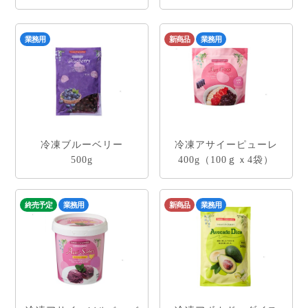
業務用
新商品
業務用
冷凍ブルーベリー
冷凍アサイーピューレ
500g
400g（100ｇｘ4袋）
終売予定
業務用
新商品
業務用