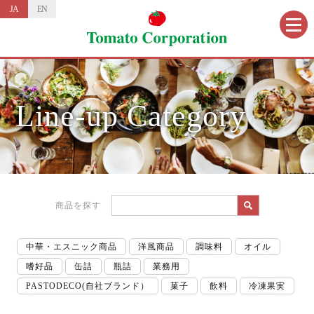
JA
EN
Line-up Category
商品を探す
中華・エスニック商品
洋風商品
調味料
オイル
嗜好品
缶詰
瓶詰
業務用
PASTODECO(自社ブランド）
菓子
飲料
冷凍果実