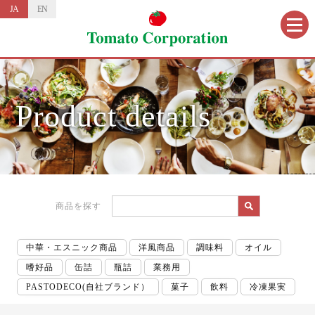
JA
EN
Product details
商品を探す
中華・エスニック商品
洋風商品
調味料
オイル
嗜好品
缶詰
瓶詰
業務用
PASTODECO(自社ブランド）
菓子
飲料
冷凍果実