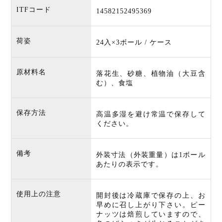
ITFコード
14582152495369
荷姿
24入×3ボール / ケース
原材料名
落花生、砂糖、植物油（大豆含
む）、食塩
保存方法
高温多湿を避け常温で保存して
ください。
備考
外装寸法（外装重量）は1ボール
あたりの表示です。
使用上の注意
開封後は冷蔵庫で保存の上、お
早めに召し上がり下さい。ピー
ナッツは焙煎していますので、